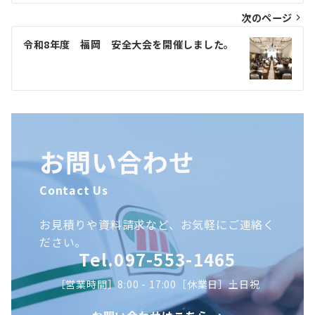
ビ
次のページ
ゲ
令和8年度 福岡 安全大会を開催しました。
ー
シ
ョ
ン
お問い合わせ
Contact Us
お見積りや資料請求など、お気軽にご連絡く
ださい。
Tel.097-553-1465
［営業時間］8:00 - 17:00［休業日］土日祝