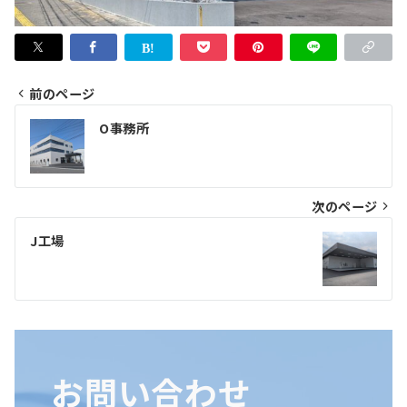
前のページ
投
O事務所
稿
ナ
ビ
次のページ
ゲ
J工場
ー
シ
ョ
ン
お問い合わせ