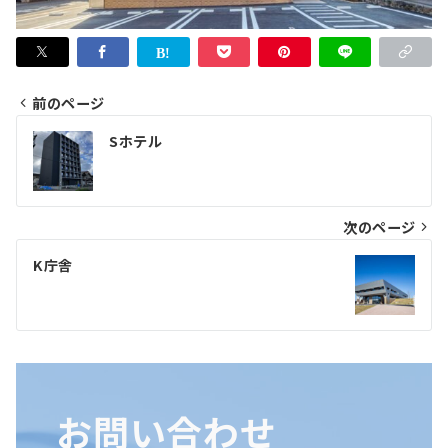
前のページ
投
Sホテル
稿
ナ
ビ
次のページ
ゲ
K庁舎
ー
シ
ョ
ン
お問い合わせ