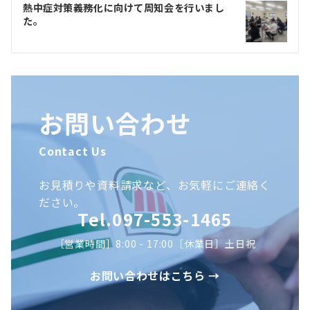
ゲ
熱中症対策義務化に向けて周知会を行いまし
た。
ー
シ
ョ
ン
お問い合わせ
Contact Us
お見積りや資料請求など、お気軽にご連絡く
ださい。
Tel.097-553-1465
［営業時間］8:00 - 17:00［休業日］土日祝
お問い合わせはこちら →