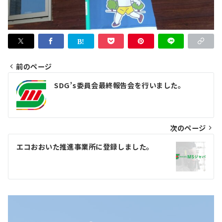
前のページ
投
SDG’s委員会最終報告会を行いました。
稿
ナ
ビ
次のページ
ゲ
エコおおいた推進事業所に登録しました。
ー
シ
ョ
ン